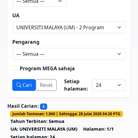
UA
Pengarang
Program MEGA sahaja
Setiap
Cari
Reset
halaman:
Hasil Carian:
2
Jumlah Tontonan: 1,960 | Sehingga: 28 Julai 2026 04:20 PTG
Tahun Terbitan: Semua
UA: UNIVERSITI MALAYA (UM)
Halaman: 1/1
Setiap halaman: 24