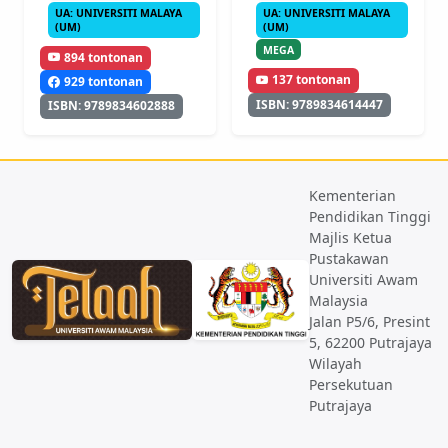
UA: UNIVERSITI MALAYA
UA: UNIVERSITI MALAYA
(UM)
(UM)
MEGA
894 tontonan
137 tontonan
929 tontonan
ISBN: 9789834614447
ISBN: 9789834602888
Kementerian
Pendidikan Tinggi
Majlis Ketua
Pustakawan
Universiti Awam
Malaysia
Jalan P5/6, Presint
5, 62200 Putrajaya
Wilayah
Persekutuan
Putrajaya