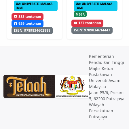
UA: UNIVERSITI MALAYA
UA: UNIVERSITI MALAYA
(UM)
(UM)
MEGA
883 tontonan
137 tontonan
929 tontonan
ISBN: 9789834614447
ISBN: 9789834602888
Kementerian
Pendidikan Tinggi
Majlis Ketua
Pustakawan
Universiti Awam
Malaysia
Jalan P5/6, Presint
5, 62200 Putrajaya
Wilayah
Persekutuan
Putrajaya