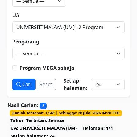
UA
Pengarang
Program MEGA sahaja
Setiap
Cari
Reset
halaman:
Hasil Carian:
2
Jumlah Tontonan: 1,949 | Sehingga: 28 Julai 2026 04:20 PTG
Tahun Terbitan: Semua
UA: UNIVERSITI MALAYA (UM)
Halaman: 1/1
Setiap halaman: 24