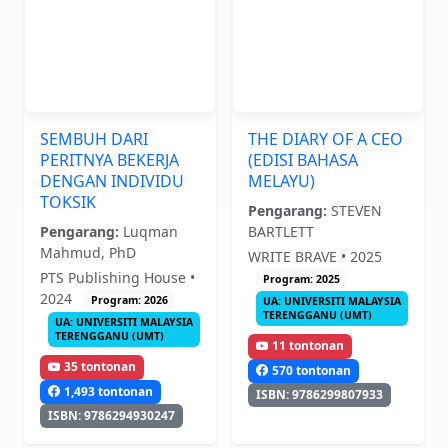
SEMBUH DARI
THE DIARY OF A CEO
PERITNYA BEKERJA
(EDISI BAHASA
DENGAN INDIVIDU
MELAYU)
TOKSIK
Pengarang:
STEVEN
Pengarang:
Luqman
BARTLETT
Mahmud, PhD
WRITE BRAVE • 2025
PTS Publishing House •
Program: 2025
2024
Program: 2026
UA: UNIVERSITI MALAYSIA
TERENGGANU (UMT)
UA: UNIVERSITI MALAYSIA
TERENGGANU (UMT)
11 tontonan
35 tontonan
570 tontonan
1,493 tontonan
ISBN: 9786299807933
ISBN: 9786294930247