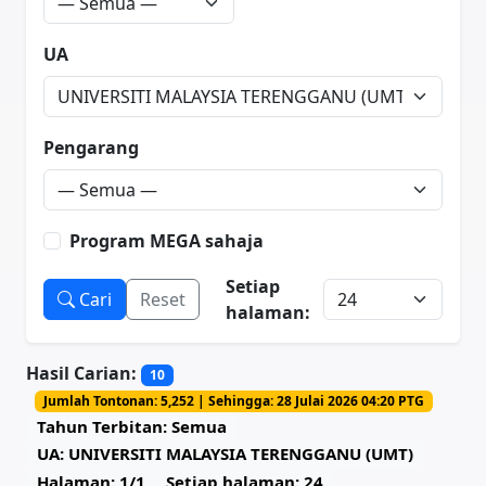
UA
Pengarang
Program MEGA sahaja
Setiap
Cari
Reset
halaman:
Hasil Carian:
10
Jumlah Tontonan: 5,252 | Sehingga: 28 Julai 2026 04:20 PTG
Tahun Terbitan: Semua
UA: UNIVERSITI MALAYSIA TERENGGANU (UMT)
Halaman: 1/1
Setiap halaman: 24