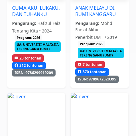
CUMA AKU, LUKAKU,
ANAK MELAYU DI
DAN TUHANKU
BUMI KANGGARU
Pengarang:
Hafizul Faiz
Pengarang:
Mohd
Fadzil Akhir
Tentang Kita • 2024
Penerbit UMT • 2019
Program: 2026
Program: 2025
UA: UNIVERSITI MALAYSIA
TERENGGANU (UMT)
UA: UNIVERSITI MALAYSIA
TERENGGANU (UMT)
23 tontonan
7 tontonan
312 tontonan
870 tontonan
ISBN: 9786299919209
ISBN: 9789672320395