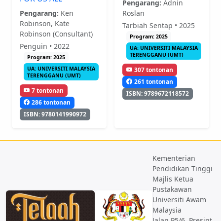
Pengarang:
Adnin
Pengarang:
Ken
Roslan
Robinson, Kate
Tarbiah Sentap • 2025
Robinson (Consultant)
Program: 2025
Penguin • 2022
UA: UNIVERSITI MALAYSIA
TERENGGANU (UMT)
Program: 2025
UA: UNIVERSITI MALAYSIA
307 tontonan
TERENGGANU (UMT)
261 tontonan
7 tontonan
ISBN: 9789672118572
286 tontonan
ISBN: 9780141990972
Kementerian
Pendidikan Tinggi
Majlis Ketua
Pustakawan
Universiti Awam
Malaysia
Jalan P5/6, Presint