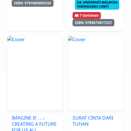
UA: UNIVERSITI MALAYSIA
ISBN: 9781605095332
TERENGGANU (UMT)
7 tontonan
ISBN: 9789674817237
IMAGINE IF . . .:
SURAT CINTA DARI
CREATING A FUTURE
TUHAN
FOR US ALL