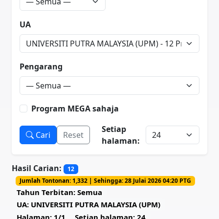
UA
Pengarang
Program MEGA sahaja
Setiap
Cari
Reset
halaman:
Hasil Carian:
12
Jumlah Tontonan: 1,332 | Sehingga: 28 Julai 2026 04:20 PTG
Tahun Terbitan: Semua
UA: UNIVERSITI PUTRA MALAYSIA (UPM)
Halaman: 1/1
Setiap halaman: 24