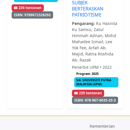
SUBJEK
236 tontonan
BERTERASKAN
PATRIOTISME
ISBN: 9789672328292
Pengarang:
Ku Hasnita
Ku Samsu, Zatul
Himmah Adnan, Mohd
Mahadee Ismail, Lee
Yok Fee, Arfah Ab.
Majid, Ratna Roshida
Ab. Razak
Penerbit UPM • 2022
Program: 2025
UA: UNIVERSITI PUTRA
MALAYSIA (UPM)
235 tontonan
ISBN: 978-967-0035-25-3
Kementerian