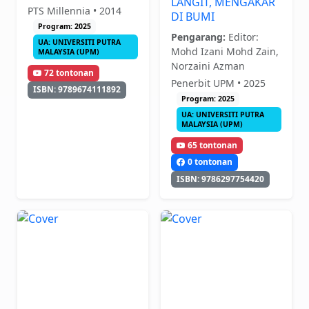
LANGIT, MENGAKAR
PTS Millennia • 2014
DI BUMI
Program: 2025
Pengarang:
Editor:
UA: UNIVERSITI PUTRA
Mohd Izani Mohd Zain,
MALAYSIA (UPM)
Norzaini Azman
72 tontonan
Penerbit UPM • 2025
ISBN: 9789674111892
Program: 2025
UA: UNIVERSITI PUTRA
MALAYSIA (UPM)
65 tontonan
0 tontonan
ISBN: 9786297754420