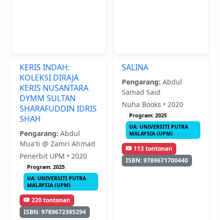
KERIS INDAH:
SALINA
KOLEKSI DIRAJA
Pengarang:
Abdul
KERIS NUSANTARA
Samad Said
DYMM SULTAN
Nuha Books • 2020
SHARAFUDDIN IDRIS
Program: 2025
SHAH
UA: UNIVERSITI PUTRA
Pengarang:
Abdul
MALAYSIA (UPM)
Mua'ti @ Zamri Ahmad
113 tontonan
Penerbit UPM • 2020
ISBN: 9789671700440
Program: 2025
UA: UNIVERSITI PUTRA
MALAYSIA (UPM)
220 tontonan
ISBN: 9789672395294