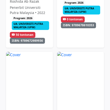
Roshida Ab Razak
Program: 2026
Penerbit Universiti
UA: UNIVERSITI PUTRA
MALAYSIA (UPM)
Putra Malaysia • 2022
Program: 2026
0 tontonan
UA: UNIVERSITI PUTRA
ISBN: 9789678610353
MALAYSIA (UPM)
50 tontonan
ISBN: 9789672989936