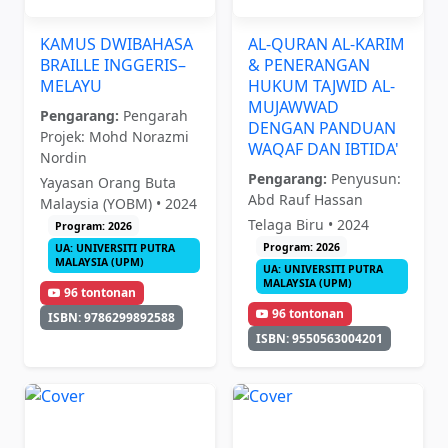
KAMUS DWIBAHASA
AL-QURAN AL-KARIM
BRAILLE INGGERIS–
& PENERANGAN
MELAYU
HUKUM TAJWID AL-
MUJAWWAD
Pengarang:
Pengarah
DENGAN PANDUAN
Projek: Mohd Norazmi
WAQAF DAN IBTIDA'
Nordin
Pengarang:
Penyusun:
Yayasan Orang Buta
Abd Rauf Hassan
Malaysia (YOBM) • 2024
Telaga Biru • 2024
Program: 2026
Program: 2026
UA: UNIVERSITI PUTRA
MALAYSIA (UPM)
UA: UNIVERSITI PUTRA
MALAYSIA (UPM)
96 tontonan
96 tontonan
ISBN: 9786299892588
ISBN: 9550563004201