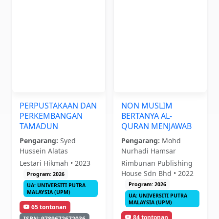
PERPUSTAKAAN DAN
NON MUSLIM
PERKEMBANGAN
BERTANYA AL-
TAMADUN
QURAN MENJAWAB
Pengarang:
Syed
Pengarang:
Mohd
Hussein Alatas
Nurhadi Hamsar
Lestari Hikmah • 2023
Rimbunan Publishing
House Sdn Bhd • 2022
Program: 2026
Program: 2026
UA: UNIVERSITI PUTRA
MALAYSIA (UPM)
UA: UNIVERSITI PUTRA
MALAYSIA (UPM)
65 tontonan
84 tontonan
ISBN: 9789672672036