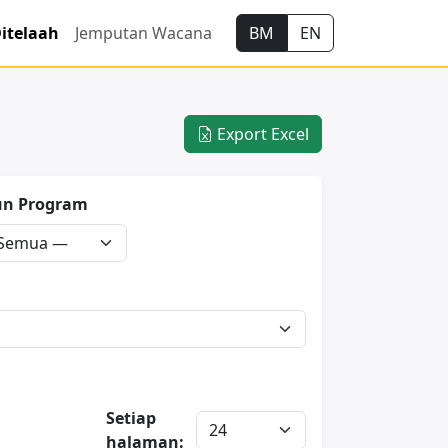
itelaah
Jemputan Wacana
BM
EN
Export Excel
un Program
Setiap
halaman: