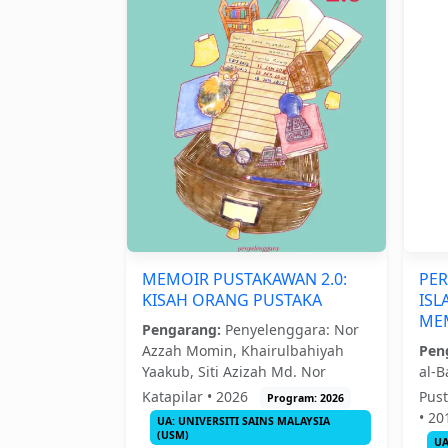
MEMOIR PUSTAKAWAN 2.0:
PE
KISAH ORANG PUSTAKA
ISL
ME
Pengarang:
Penyelenggara: Nor
Azzah Momin, Khairulbahiyah
Pen
Yaakub, Siti Azizah Md. Nor
al-B
Katapilar • 2026
Pust
Program: 2026
• 2
UA: UNIVERSITI SAINS MALAYSIA
(USM)
UA