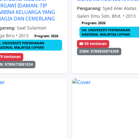
RGAWI IDAMAN: TIP
Pengarang:
Syed Alwi Alatas
MBINA KELUARGA YANG
Galeri Ilmu Sdn. Bhd. • 2013
HAGIA DAN CEMERLANG
Program: 2026
garang:
Saat Sulaiman
UA: UNIVERSITI PERTAHANAN
NASIONAL MALAYSIA (UPNM)
ga Biru • 2013
Program: 2026
: UNIVERSITI PERTAHANAN
56 tontonan
SIONAL MALAYSIA (UPNM)
ISBN: 9789830974309
79 tontonan
N: 9789673881024