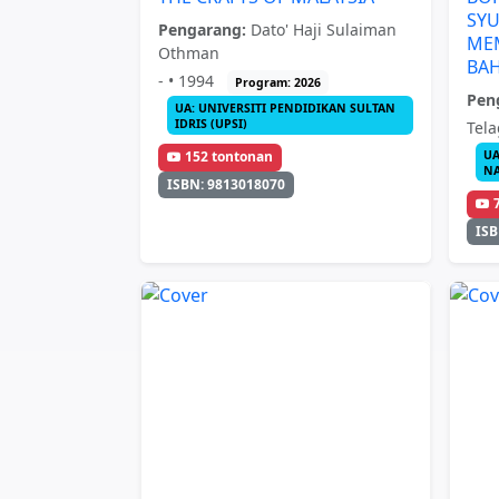
SYU
Pengarang:
Dato' Haji Sulaiman
ME
Othman
BA
- • 1994
Program: 2026
Pen
UA: UNIVERSITI PENDIDIKAN SULTAN
IDRIS (UPSI)
Tela
UA
152 tontonan
NA
ISBN: 9813018070
ISB