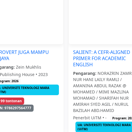
TROVERT JUGA MAMPU
SALIENT: A CEFR-ALIGNED
JAYA
PRIMER FOR ACADEMIC
ENGLISH
garang:
Zein Mukhlis
Pengarang:
NORAZRIN ZAMRI
Publishing House • 2023
NUR HANI LAILY RAMLI /
ogram: 2026
AMANINA ABDUL RAZAK @
: UNIVERSITI TEKNOLOGI MARA
MOHAMED / MIMI MAZLINA
iTM)
MOHAMAD / SHARIFAH NUR
199 tontonan
AMIRAH SYED AGIL / NURUL
N: 9786297564777
BAZILAH ABD.HAMID
Penerbit UiTM • -
Program: 20
UA: UNIVERSITI TEKNOLOGI MARA
(UiTM)