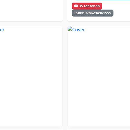
35 tontonan
ISBN: 9786294961555