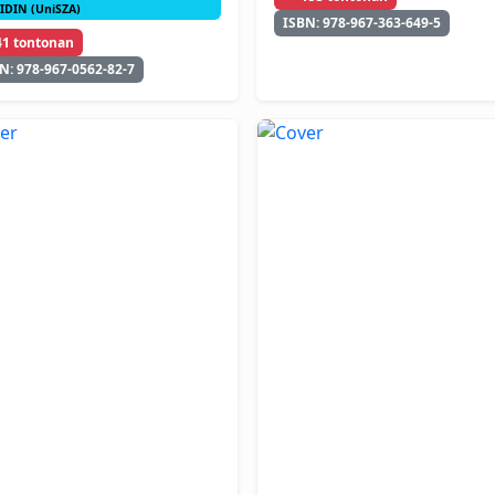
IDIN (UniSZA)
ISBN: 978-967-363-649-5
41 tontonan
N: 978-967-0562-82-7