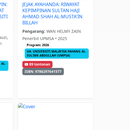
IN:
JEJAK AYAHANDA: RIWAYAT
AT
KEPIMPINAN SULTAN HAJI
ITI
AHMAD SHAH AL-MUSTA'IN
BILLAH
Pengarang:
WAN HELMY ZAIN
uzi,
Penerbit UPMSA • 2025
h
Program: 2026
UA: UNIVERSITI MALAYSIA PAHANG AL-
SULTAN ABDULLAH (UMPSA)
 AL-
89 tontonan
ISBN: 9786297641577