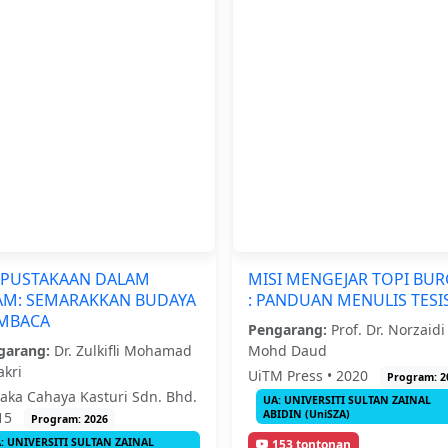
RPUSTAKAAN DALAM
MISI MENGEJAR TOPI BU
AM: SEMARAKKAN BUDAYA
: PANDUAN MENULIS TESI
MBACA
Pengarang:
Prof. Dr. Norzaidi
garang:
Dr. Zulkifli Mohamad
Mohd Daud
akri
UiTM Press • 2020
Program: 2
aka Cahaya Kasturi Sdn. Bhd.
UA: UNIVERSITI SULTAN ZAINAL
ABIDIN (UniSZA)
015
Program: 2026
: UNIVERSITI SULTAN ZAINAL
153 tontonan