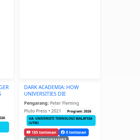
RGER
DARK ACADEMIA: HOW
S
UNIVERSITIES DIE
Pengarang:
Peter Fleming
Pluto Press • 2021
Program: 2026
026
UA: UNIVERSITI TEKNOLOGI MALAYSIA
(UTM)
185 tontonan
0 tontonan
ISBN: 9780745341057