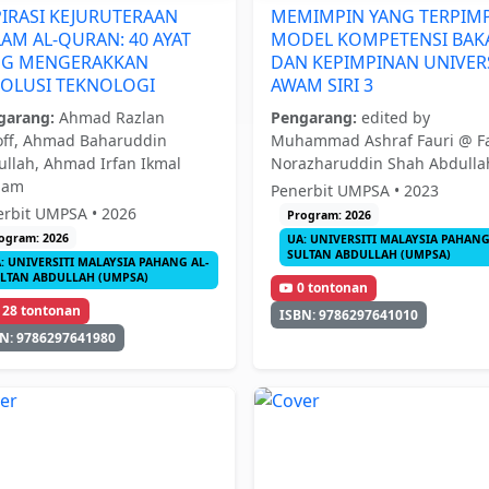
IRASI KEJURUTERAAN
MEMIMPIN YANG TERPIMP
AM AL-QURAN: 40 AYAT
MODEL KOMPETENSI BAK
NG MENGERAKKAN
DAN KEPIMPINAN UNIVERS
OLUSI TEKNOLOGI
AWAM SIRI 3
garang:
Ahmad Razlan
Pengarang:
edited by
off, Ahmad Baharuddin
Muhammad Ashraf Fauri @ Fa
llah, Ahmad Irfan Ikmal
Norazharuddin Shah Abdulla
ham
Penerbit UMPSA • 2023
erbit UMPSA • 2026
Program: 2026
ogram: 2026
UA: UNIVERSITI MALAYSIA PAHANG
SULTAN ABDULLAH (UMPSA)
: UNIVERSITI MALAYSIA PAHANG AL-
LTAN ABDULLAH (UMPSA)
0 tontonan
128 tontonan
ISBN: 9786297641010
N: 9786297641980