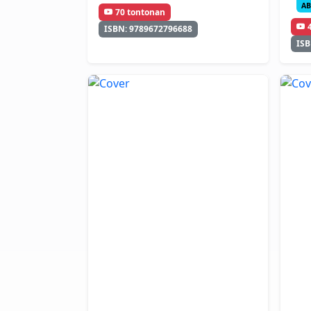
AB
70 tontonan
ISBN: 9789672796688
ISB