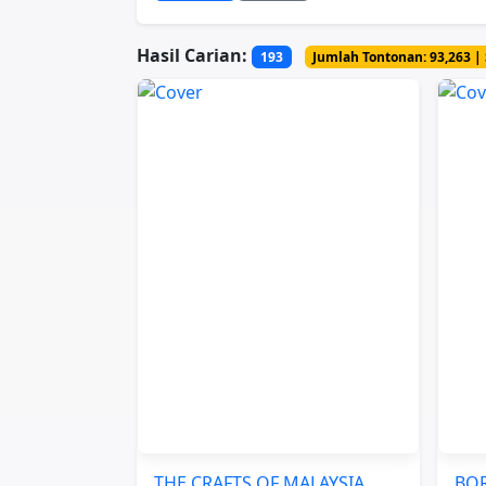
Hasil Carian:
193
Jumlah Tontonan: 93,263 | 
THE CRAFTS OF MALAYSIA
BO