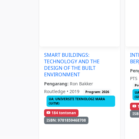
SMART BUILDINGS:
IN
TECHNOLOGY AND THE
BER
DESIGN OF THE BUILT
Pen
ENVIRONMENT
PTS 
Pengarang:
Ron Bakker
Pr
Routledge • 2019
Program: 2026
UA
(U
UA: UNIVERSITI TEKNOLOGI MARA
(UiTM)
184 tontonan
ISB
ISBN: 9781859468708