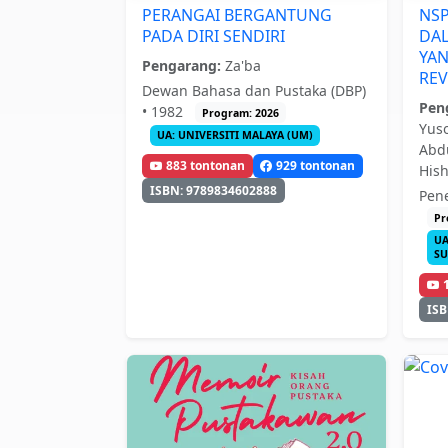
PERANGAI BERGANTUNG
NSP
PADA DIRI SENDIRI
DAL
YA
Pengarang:
Za'ba
REV
Dewan Bahasa dan Pustaka (DBP)
Pen
• 1982
Program: 2026
Yus
UA: UNIVERSITI MALAYA (UM)
Abdu
883 tontonan
929 tontonan
His
ISBN: 9789834602888
Pen
Pr
UA
SU
ISB