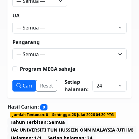
UA
Pengarang
Program MEGA sahaja
Setiap
Cari
Reset
halaman:
Hasil Carian:
0
Jumlah Tontonan: 0 | Sehingga: 28 Julai 2026 04:20 PTG
Tahun Terbitan: Semua
UA: UNIVERSITI TUN HUSSEIN ONN MALAYSIA (UTHM)
Halaman: 1/1
Setiap halaman: 24