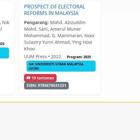
PROSPECT OF ELECTORAL
REFORMS IN MALAYSIA
 Nik
Pengarang:
Mohd. Azizuddin
l
Mohd. Sani, Amerul Muner
Mohammad, G. Manimaran, Noor
Sulastry Yurni Ahmad, Ying Hooi
025
Khoo
UUM Press • 2022
Program: 2025
UA: UNIVERSITI UTARA MALAYSIA
(UUM)
19 tontonan
ISBN: 9789670031231