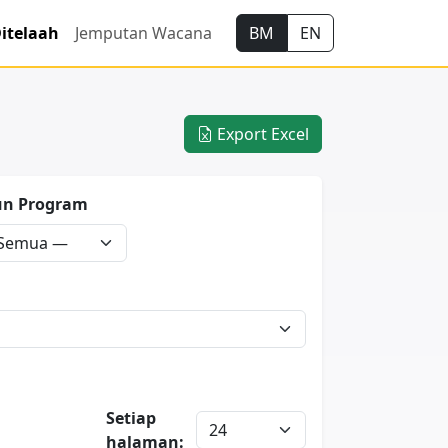
itelaah
Jemputan Wacana
BM
EN
Export Excel
un Program
Setiap
halaman: