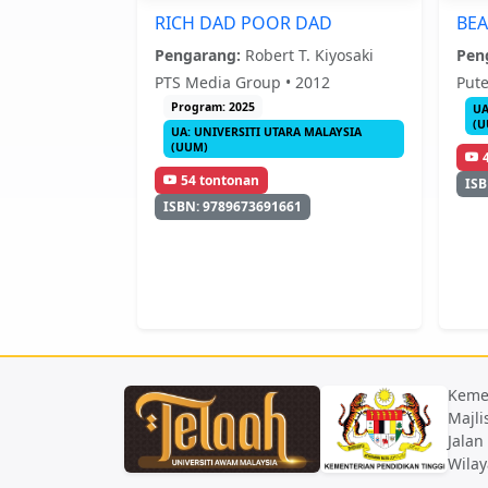
RICH DAD POOR DAD
BEA
Pengarang:
Robert T. Kiyosaki
Pen
PTS Media Group • 2012
Pute
Program: 2025
UA
(U
UA: UNIVERSITI UTARA MALAYSIA
(UUM)
54 tontonan
ISB
ISBN: 9789673691661
Keme
Majli
Jalan
Wilay