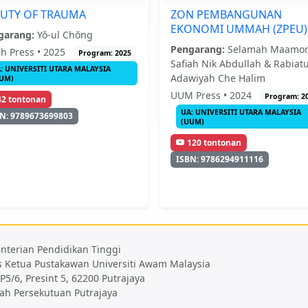
UTY OF TRAUMA
ZON PEMBANGUNAN
EKONOMI UMMAH (ZPEU)
garang:
Yŏ-ul Chŏng
Pengarang:
Selamah Maamor,
h Press • 2025
Program: 2025
Safiah Nik Abdullah & Rabiatu
: UNIVERSITI UTARA MALAYSIA
Adawiyah Che Halim
UM)
UUM Press • 2024
Program: 2
42 tontonan
UA: UNIVERSITI UTARA MALAYSIA
N: 9789673699803
(UUM)
120 tontonan
ISBN: 9786294911116
nterian Pendidikan Tinggi
s Ketua Pustakawan Universiti Awam Malaysia
 P5/6, Presint 5, 62200 Putrajaya
ah Persekutuan Putrajaya