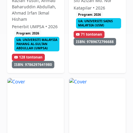
Razlan Yusoff, Ahmad
Siti Azizah Md. Nor
Baharuddin Abdullah,
Katapilar • 2026
Ahmad Irfan Ikmal
Program: 2026
Hisham
UA: UNIVERSITI SAINS
MALAYSIA (USM)
Penerbit UMPSA • 2026
Program: 2026
71 tontonan
UA: UNIVERSITI MALAYSIA
ISBN: 9789672796688
PAHANG AL-SULTAN
ABDULLAH (UMPSA)
128 tontonan
ISBN: 9786297641980