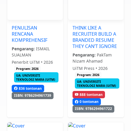
PENULISAN
THINK LIKE A
RENCANA
RECRUITER BUILD A
KOMPREHENSIF
BRANDED RESUME
THEY CAN’T IGNORE
Pengarang:
ISMAIL
SUALMAN
Pengarang:
PakTam
Nizam Ahamad
Penerbit UiTM • 2026
UiTM Press • 2026
Program: 2026
Program: 2026
UA: UNIVERSITI
TEKNOLOGI MARA (UiTM)
UA: UNIVERSITI
TEKNOLOGI MARA (UiTM)
836 tontonan
888 tontonan
ISBN: 9786294961739
0 tontonan
ISBN: 9786294961722