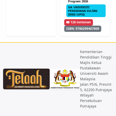
Program: 2026
UA: UNIVERSITI
PENDIDIKAN SULTAN
IDRIS (UPSI)
126 tontonan
ISBN: 9786299467809
Kementerian
Pendidikan Tinggi
Majlis Ketua
Pustakawan
Universiti Awam
Malaysia
Jalan P5/6, Presint
5, 62200 Putrajaya
Wilayah
Persekutuan
Putrajaya