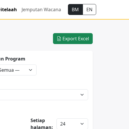
itelaah
Jemputan Wacana
BM
EN
Export Excel
un Program
Setiap
halaman: