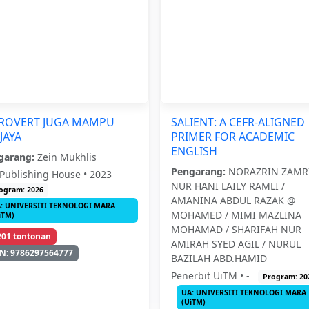
TROVERT JUGA MAMPU
SALIENT: A CEFR-ALIGNED
JAYA
PRIMER FOR ACADEMIC
ENGLISH
garang:
Zein Mukhlis
Pengarang:
NORAZRIN ZAMRI
Publishing House • 2023
NUR HANI LAILY RAMLI /
ogram: 2026
AMANINA ABDUL RAZAK @
: UNIVERSITI TEKNOLOGI MARA
MOHAMED / MIMI MAZLINA
iTM)
MOHAMAD / SHARIFAH NUR
201 tontonan
AMIRAH SYED AGIL / NURUL
N: 9786297564777
BAZILAH ABD.HAMID
Penerbit UiTM • -
Program: 20
UA: UNIVERSITI TEKNOLOGI MARA
(UiTM)