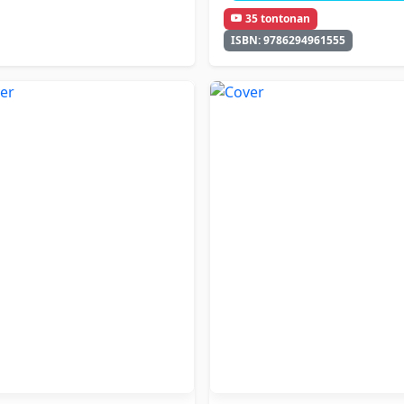
35 tontonan
ISBN: 9786294961555