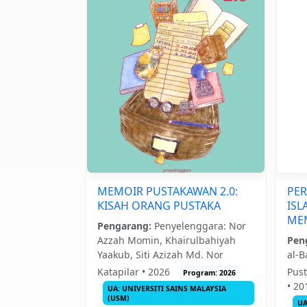
MEMOIR PUSTAKAWAN 2.0:
PE
KISAH ORANG PUSTAKA
ISL
ME
Pengarang:
Penyelenggara: Nor
Azzah Momin, Khairulbahiyah
Pen
Yaakub, Siti Azizah Md. Nor
al-B
Katapilar • 2026
Pust
Program: 2026
• 2
UA: UNIVERSITI SAINS MALAYSIA
(USM)
UA