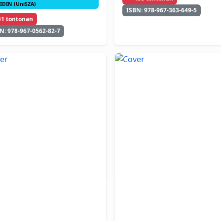
IDIN (UniSZA)
ISBN: 978-967-363-649-5
41 tontonan
N: 978-967-0562-82-7