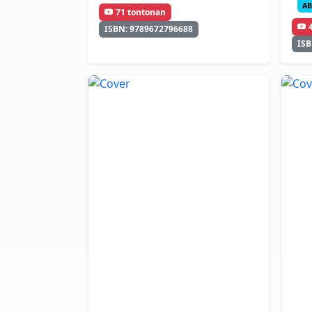
AB
71 tontonan
ISBN: 9789672796688
ISB