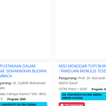
RPUSTAKAAN DALAM
MISI MENGEJAR TOPI BU
AM: SEMARAKKAN BUDAYA
: PANDUAN MENULIS TESI
MBACA
Pengarang:
Prof. Dr. Norzaidi
garang:
Dr. Zulkifli Mohamad
Mohd Daud
akri
UiTM Press • 2020
Program: 2
aka Cahaya Kasturi Sdn. Bhd.
UA: UNIVERSITI SULTAN ZAINAL
ABIDIN (UniSZA)
015
Program: 2026
: UNIVERSITI SULTAN ZAINAL
153 tontonan