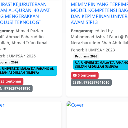
IRASI KEJURUTERAAN
MEMIMPIN YANG TERPIMP
AM AL-QURAN: 40 AYAT
MODEL KOMPETENSI BAK
NG MENGERAKKAN
DAN KEPIMPINAN UNIVERS
OLUSI TEKNOLOGI
AWAM SIRI 3
garang:
Ahmad Razlan
Pengarang:
edited by
off, Ahmad Baharuddin
Muhammad Ashraf Fauri @ Fa
llah, Ahmad Irfan Ikmal
Norazharuddin Shah Abdulla
ham
Penerbit UMPSA • 2023
erbit UMPSA • 2026
Program: 2026
ogram: 2026
UA: UNIVERSITI MALAYSIA PAHANG
SULTAN ABDULLAH (UMPSA)
: UNIVERSITI MALAYSIA PAHANG AL-
LTAN ABDULLAH (UMPSA)
0 tontonan
128 tontonan
ISBN: 9786297641010
N: 9786297641980