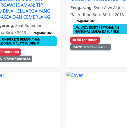
RGAWI IDAMAN: TIP
Pengarang:
Syed Alwi Alatas
MBINA KELUARGA YANG
Galeri Ilmu Sdn. Bhd. • 2013
HAGIA DAN CEMERLANG
Program: 2026
garang:
Saat Sulaiman
UA: UNIVERSITI PERTAHANAN
NASIONAL MALAYSIA (UPNM)
ga Biru • 2013
Program: 2026
: UNIVERSITI PERTAHANAN
56 tontonan
SIONAL MALAYSIA (UPNM)
ISBN: 9789830974309
79 tontonan
N: 9789673881024