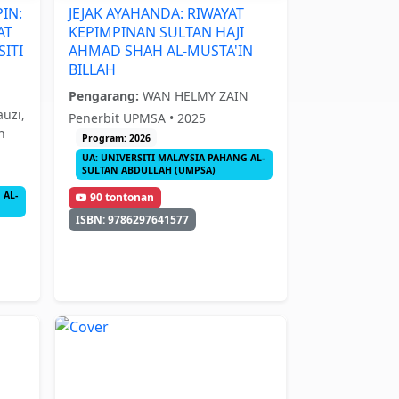
IN:
JEJAK AYAHANDA: RIWAYAT
AT
KEPIMPINAN SULTAN HAJI
ITI
AHMAD SHAH AL-MUSTA'IN
BILLAH
Pengarang:
WAN HELMY ZAIN
uzi,
Penerbit UPMSA • 2025
h
Program: 2026
UA: UNIVERSITI MALAYSIA PAHANG AL-
SULTAN ABDULLAH (UMPSA)
 AL-
90 tontonan
ISBN: 9786297641577