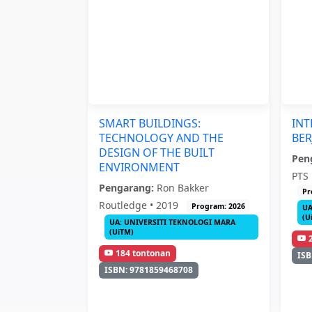
SMART BUILDINGS:
IN
TECHNOLOGY AND THE
BER
DESIGN OF THE BUILT
Pen
ENVIRONMENT
PTS 
Pengarang:
Ron Bakker
Pr
Routledge • 2019
Program: 2026
UA
(U
UA: UNIVERSITI TEKNOLOGI MARA
(UiTM)
184 tontonan
ISB
ISBN: 9781859468708