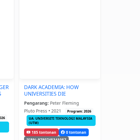
RGER
DARK ACADEMIA: HOW
S
UNIVERSITIES DIE
Pengarang:
Peter Fleming
Pluto Press • 2021
Program: 2026
026
UA: UNIVERSITI TEKNOLOGI MALAYSIA
(UTM)
185 tontonan
0 tontonan
ISBN: 9780745341057