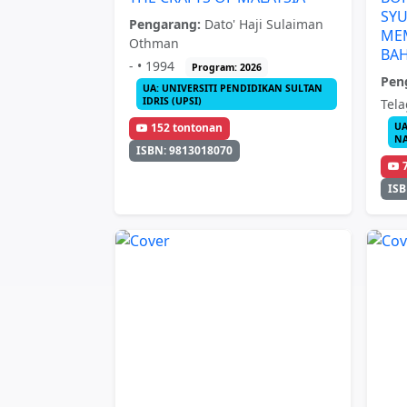
SYU
Pengarang:
Dato' Haji Sulaiman
ME
Othman
BA
- • 1994
Program: 2026
Pen
UA: UNIVERSITI PENDIDIKAN SULTAN
IDRIS (UPSI)
Tela
UA
152 tontonan
NA
ISBN: 9813018070
ISB