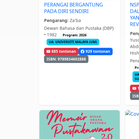
PERANGAI BERGANTUNG
NSP
PADA DIRI SENDIRI
DAL
YA
Pengarang:
Za'ba
REV
Dewan Bahasa dan Pustaka (DBP)
Pen
• 1982
Program: 2026
Yus
UA: UNIVERSITI MALAYA (UM)
Abdu
885 tontonan
929 tontonan
His
ISBN: 9789834602888
Pen
Pr
UA
SU
ISB