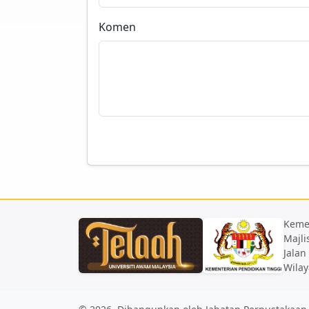
Komen
Keme
Majli
Jalan
Wilay