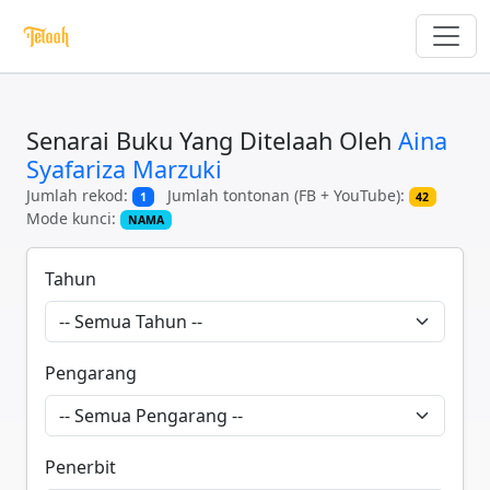
Senarai Buku Yang Ditelaah Oleh
Aina
Syafariza Marzuki
Jumlah rekod:
Jumlah tontonan (FB + YouTube):
1
42
Mode kunci:
NAMA
Tahun
Pengarang
Penerbit