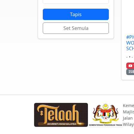
Tapis
Set Semula
#P
WO
SC
- • -
IS
Keme
Majli
Jalan
Wilay