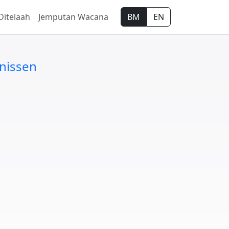
Ditelaah
Jemputan Wacana
BM
EN
unissen